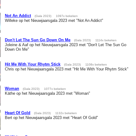
Not An Addict
(Gala 2023)
1097x bekeken
Willeke op het Nieuwjaarsgala 2023 met "Not An Addict"
Don't Let The Sun Go Down On Me
(Gala 2023)
1114x bekeken
Joleine & Aaf op het Nieuwjaarsgala 2023 met "Don't Let The Sun Go
Down On Me"
Hit Me With Your Rhytm Stick
(Gala 2023)
1108x bekeken
Chris op het Nieuwjaarsgala 2023 met "Hit Me With Your Rhytm Stick"
Woman
(Gala 2023)
1077x bekeken
Käthe op het Nieuwjaarsgala 2023 met "Woman"
Heart Of Gold
(Gala 2023)
1132x bekeken
Bert op het Nieuwjaarsgala 2023 met "Heart Of Gold"