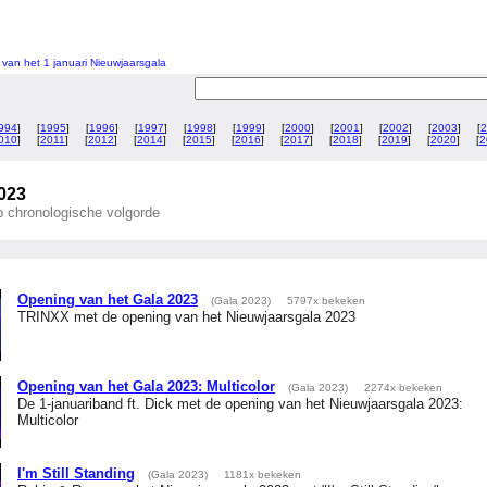
 van het 1 januari Nieuwjaarsgala
994
] [
1995
] [
1996
] [
1997
] [
1998
] [
1999
] [
2000
] [
2001
] [
2002
] [
2003
] [
2
010
] [
2011
] [
2012
] [
2014
] [
2015
] [
2016
] [
2017
] [
2018
] [
2019
] [
2020
] [
2
023
op chronologische volgorde
Opening van het Gala 2023
(Gala 2023)
5797x bekeken
TRINXX met de opening van het Nieuwjaarsgala 2023
Opening van het Gala 2023: Multicolor
(Gala 2023)
2274x bekeken
De 1-januariband ft. Dick met de opening van het Nieuwjaarsgala 2023:
Multicolor
I'm Still Standing
(Gala 2023)
1181x bekeken