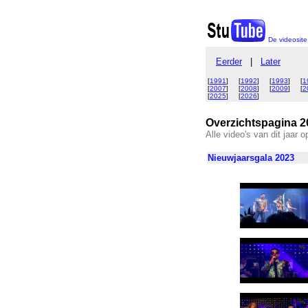
De videosite
Eerder
|
Later
[
1991
] [
1992
] [
1993
] [
1
[
2007
] [
2008
] [
2009
] [
2
[
2025
] [
2026
]
Overzichtspagina 2
Alle video's van dit jaar 
Nieuwjaarsgala 2023