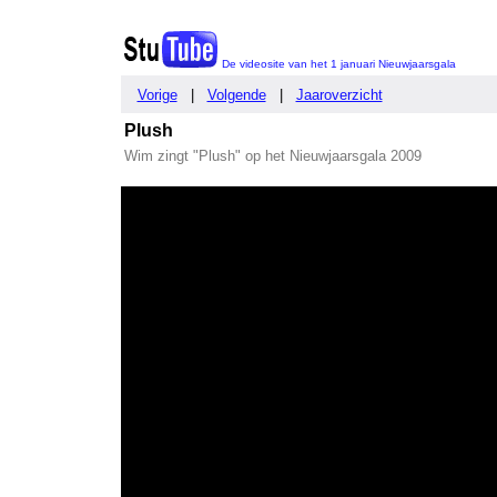
De videosite van het 1 januari Nieuwjaarsgala
Vorige
|
Volgende
|
Jaaroverzicht
Plush
Wim zingt "Plush" op het Nieuwjaarsgala 2009