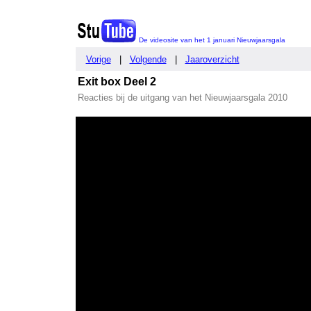
De videosite van het 1 januari Nieuwjaarsgala
Vorige
|
Volgende
|
Jaaroverzicht
Exit box Deel 2
Reacties bij de uitgang van het Nieuwjaarsgala 2010